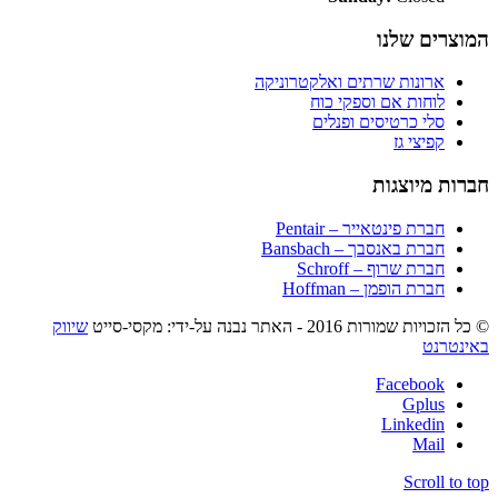
המוצרים שלנו
ארונות שרתים ואלקטרוניקה
לוחות אם וספקי כוח
סלי כרטיסים ופנלים
קפיצי גז
חברות מיוצגות
חברת פינטאייר – Pentair
חברת באנסבך – Bansbach
חברת שרוף – Schroff
חברת הופמן – Hoffman
© כל הזכויות שמורות 2016 - האתר נבנה על-ידי: מקסי-סייט
שיווק
באינטרנט
Facebook
Gplus
Linkedin
Mail
Scroll to top