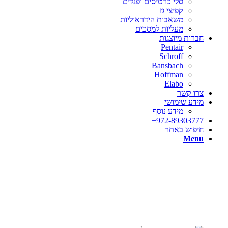
סלי כרטיסים ופנלים
קפיצי גז
משאבות הידראוליות
מעליות למסכים
חברות מיוצגות
Pentair
Schroff
Bansbach
Hoffman
Elabo
צרו קשר
מידע שימושי
מידע נוסף
972-89303777+
חיפוש באתר
Menu