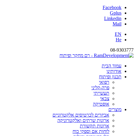
Facebook
Gplus
Linkedin
Mail
EN
He
08-9303777
עמוד הבית
אודותינו
תכנון ופיתוח
רפואי
פרה-קליני
תעשייתי
צבאי
אופטיקה
מוצרים
אביזרים לכרטיסים אלקטרוניים
ארונות שרתים ואלקטרוניקה
ארונות תקשורת
לוחות אם וספקי כוח