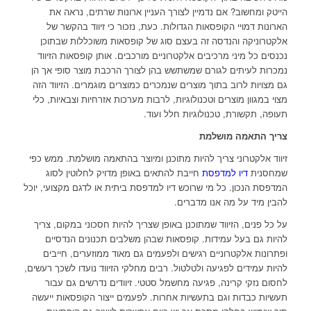
הייטק ומחשוב? אם נדמיין לצורך העניין ארונות שרתים, נראה את
הארונות דמויי הקופסאות הגדולות. כעת, נזכור כי זיווד בהקשר של
אלקטרוניקה והנדסה זה בעצם סוג של קופסאות משוכללות שבתוכן
נכנסים כל מיני מרכיבים אלקטרוניים מורכבים. אותן קופסאות הזיווד
נמכרות לעיתים לגורם שמשתשש בהן לצורך הרכבת מוצר סופי אך הן
גם מצויות לרוב בתוך מוצרים שנמכרים כמוצרים מוגמרים. הזיווד הזה
מצוי במגוון מוצרים וטכנולוגיות, לרבות מערכות אזרחיות וצבאיות, כלי
תעופה, תקשורת, טכנולוגיות חלל ועוד.
צריך התאמה מושלמת
זיווד אלקטרוני צריך להיות מתוכנן ומיוצר בהתאמה מושלמת. ממש כפי
שמחסנית
דיו למדפסת
חייבת להתאים באופן מדויק לחלוטין לסוג
המדפסת הנכון. כל מי שרוכש דיו למדפסת ביתית או לדגם מקצועי, יוכל
להבין מיד על מה אנו מדברים.
על כל פנים, הזיווד שמתוכנן באופן שצריך להיות חסכוני במקום, צריך
להיות גם בעל עמידות. קופסאות שבהן משלבים תכנונים הנדסיים
ופתרונות אלקטרוניים רגישים ולפעמים גם מאוד ממוזערים, חייבים
להיות עמידים לפגיעה ולטלטול. רבים מחלקי הזיווד נועדו לשכך רעשים,
לחסום נזקי קרינה, פגיעה מחשמל סטטי. זיוודים נדרשים גם עבור
תעשיות כבדות וגם בתעשיות אחרות. לפעמים ייצור הקופסאות ייעשה