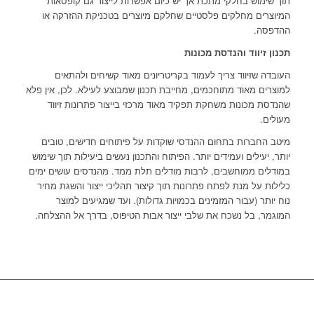
תוך שימוש בחלקי מתכת אך יש כיום אפשרות לייצור גם קופסאות
המיוצרים מחלקים פלסטיים שחלקם מיוצרים בטכניקת ההזרקה או
ההדפסה.
תכנון זיווד והנדסת מכונות
העובדה שזיווד צריך לעמוד בקריטריונים מאוד קשיחים ולהתאים
למוצרים מאוד מתוחכמים, מחייבת תכנון שמבוצע לעילא. לכן, אין פלא
שהנדסת מכונות משחקת תפקיד מאוד מרכזי בייצור פתרונות זיווד
מעולים.
מיטב החברות בתחום ההנדסי שוקדות על פיתוחים חדישים, טובים
יותר, יעילים ועמידים יותר. הפיתוח והתכנון נעשים ביעילות תוך שימוש
במודלים ממוחשבים, לרבות מודלים תלת ממד. מהנדסים עושים ימים
כלילות על מנת לפתח פתרונות תוך קיצור תהליכי ייצור והשגת מחיר
נוח יותר (עבור המזמינים בכמויות גדולות). ועד שמגיעים למוצר
המוגמר, בל נשכח את שלבי ייצור אבות הטיפוס, בדרך אל ההצלחה.